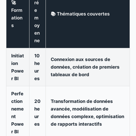
🚀
ré
Form
e
📚 Thématiques couvertes
ation
m
s
oy
en
ne
Initiat
10
Connexion aux sources de
ion
he
données, création de premiers
Powe
ur
tableaux de bord
r BI
es
Perfe
ction
20
Transformation de données
neme
he
avancée, modélisation de
nt
ur
données complexe, optimisation
Powe
es
de rapports interactifs
r BI